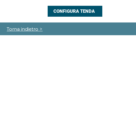
CONFIGURA TENDA
Torna indietro >
MX – 3