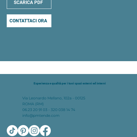
SCARICA PDF
CONTATTACI ORA
Esperienza e qualità per i tuoi spazi esterni ed interni
Via Leonardo Mellano, 102a - 00125
ROMA (RM)
06.23 20 91 03 - 320 038 14 74
info@pmtende.com