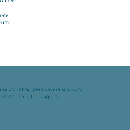
attività
rate
tutto
ure contattaci per ricevere supporto
perfetta per le tue esigenze