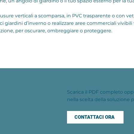
e, un angolo di giardino o il tuo spazio esterno per la tua 
sure verticali a scomparsa, in PVC trasparente o con vet
giardini d’inverno o realizzare aree commerciali vivibili 
torazione, per oscurare, ombreggiare o proteggere.
i
Scarica il PDF completo opp
nella scelta della soluzione 
CONTATTACI ORA