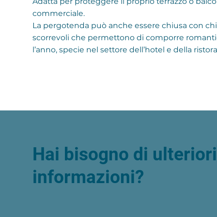
Adatta per proteggere il proprio terrazzo o balcon
commerciale.
La pergotenda può anche essere chiusa con chiu
scorrevoli che permettono di comporre romantici 
l’anno, specie nel settore dell’hotel e della ris
Hai bisogno di ulterior
informazioni?